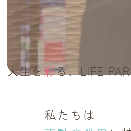
人生を
彩
る、
LIFE PA
私たちは