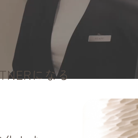
RTNERに
なる